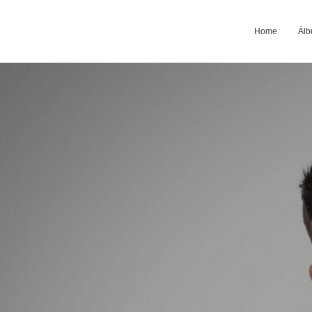
Home
Álb