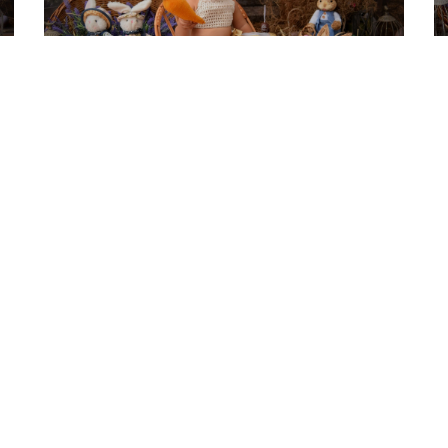
21.03.2026
2
@studio_e_mais